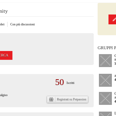
nity
mbri
Con più discussioni
GRUPPI 
ERCA
a
50
Iscritti
C
algiso
Registrati su Petpassion