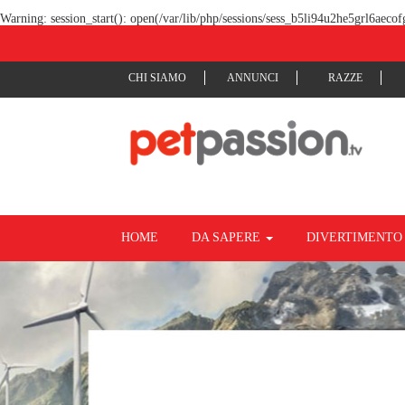
Warning
: session_start(): open(/var/lib/php/sessions/sess_b5li94u2he5grl6aeco
CHI SIAMO
ANNUNCI
RAZZE
HOME
DA SAPERE
DIVERTIMENT