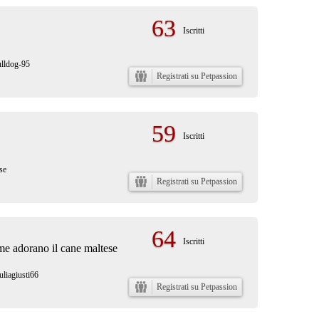
63
Iscritti
ulldog-95
Registrati su Petpassion
59
Iscritti
se
Registrati su Petpassion
64
Iscritti
me adorano il cane maltese
uliagiusti66
Registrati su Petpassion