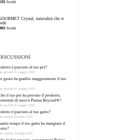
3181
Iscritti
GOURMET Crystal, naturalità che si
vede
3001
Iscritti
DISCUSSIONI
rodotto è piaciuto al tuo pet?
ato giovedì 02 maggio 2019
e gusto ha gradito maggiormente il tuo
ato giovedì 02 maggio 2019
che il tuo pet ha provato il prodotto,
isteresti di nuovo Purina Beyond®?
ato giovedì 02 maggio 2019
rodotto è piaciuto al tuo gatto?
ato venerdì 29 marzo 2019
uanto tempo il tuo gatto ha mangiato il
otto?
ato venerdì 29 marzo 2019
che lo hai provato, acquisteresti Purina