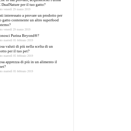
DualNature per il tuo gatto?
ato venerdì 29 marzo 2019
sti interessato a provare un prodotto per
uo gatto contenente un altro superfood
interno?
ato venerdì 29 marzo 2019
Conosci Purina Beyond®?
ato martedì 05 febbraio 2019
osa valuti di più nella scelta di un
otto per il tuo pet?
ato martedì 05 febbraio 2019
osa apprezza di più in un alimento il
pet?
ato martedì 05 febbraio 2019