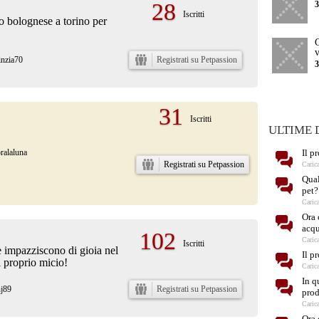
28
Iscritti
 bolognese a torino per
inzia70
Registrati su Petpassion
31
Iscritti
ULTIME 
ralaluna
Il p
Registrati su Petpassion
Caric
Qual
pet?
Caric
Ora 
acqu
102
Caric
Iscritti
ke impazziscono di gioia nel
Il p
l proprio micio!
Caric
In q
nj89
Registrati su Petpassion
prod
Caric
Ora 