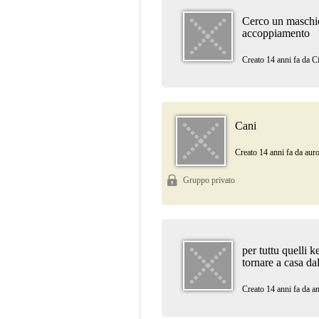
Cerco un maschio
accoppiamento
Creato 14 anni fa da
C
Cani
Creato 14 anni fa da
auro
Gruppo privato
per tuttu quelli 
tornare a casa da
Creato 14 anni fa da
a