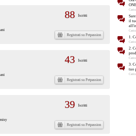
ONE 
Caric
88
Iscritti
Sare
il t
all'
ani
Caric
Registrati su Petpassion
1. 
Caric
2. C
prod
43
Caric
Iscritti
3. C
tuo 
Caric
ani
Registrati su Petpassion
39
Iscritti
emixy
Registrati su Petpassion