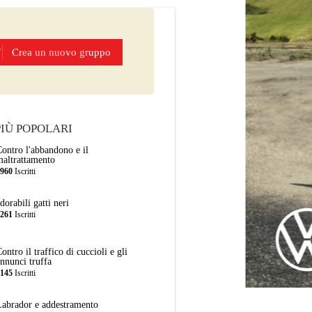
Crea un nuovo gruppo
PIÙ POPOLARI
Contro l'abbandono e il
maltrattamento
5960
Iscritti
dorabili gatti neri
4261
Iscritti
ontro il traffico di cuccioli e gli
annunci truffa
4145
Iscritti
Labrador e addestramento