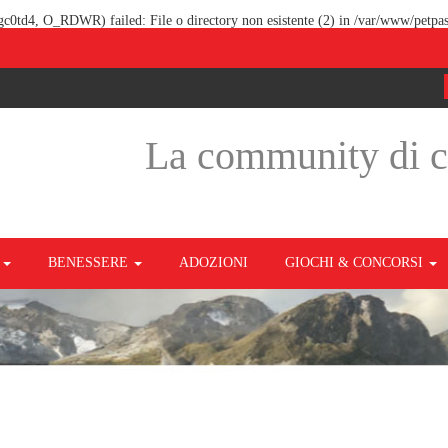
fgc0td4, O_RDWR) failed: File o directory non esistente (2) in
/var/www/petpas
La community di 
O
BENESSERE
ADOZIONI
GIOCHI & CONCORSI