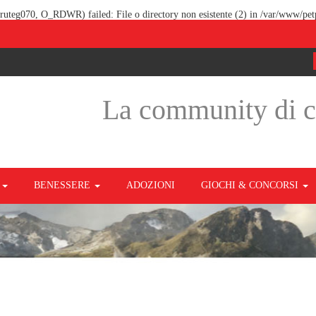
9ruteg070, O_RDWR) failed: File o directory non esistente (2) in
/var/www/petp
La community di 
O
BENESSERE
ADOZIONI
GIOCHI & CONCORSI