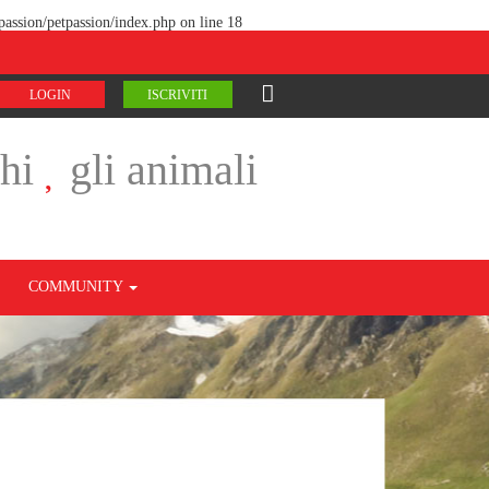
assion/petpassion/index.php
on line
18
LOGIN
ISCRIVITI
chi
gli animali
COMMUNITY