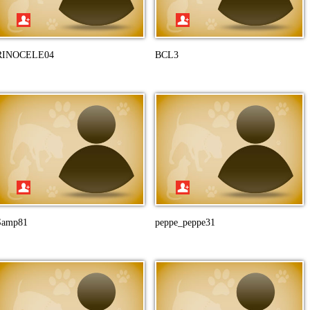
RINOCELE04
BCL3
Samp81
peppe_peppe31