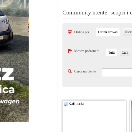
Community utente: scopri i 
Ordina per
Ultimi arrivati
User
Mostra padroni di
Tutti
Cani
Cerca un utente