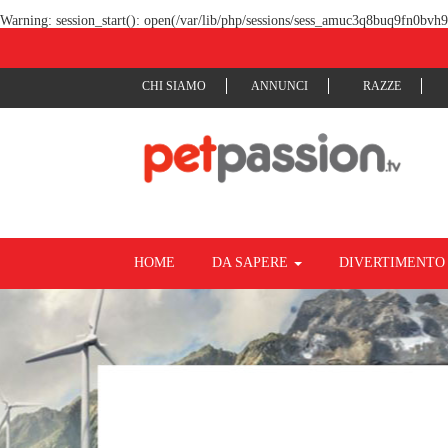
Warning
: session_start(): open(/var/lib/php/sessions/sess_amuc3q8buq9fn0bvh
CHI SIAMO
ANNUNCI
RAZZE
HOME
DA SAPERE
DIVERTIMENT