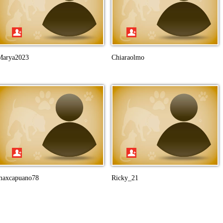
Marya2023
Chiaraolmo
maxcapuano78
Ricky_21