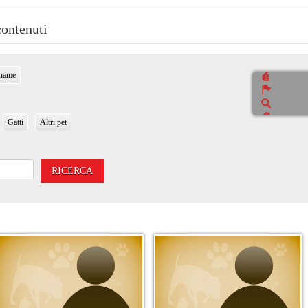
contenuti
name
Gatti
Altri pet
RICERCA