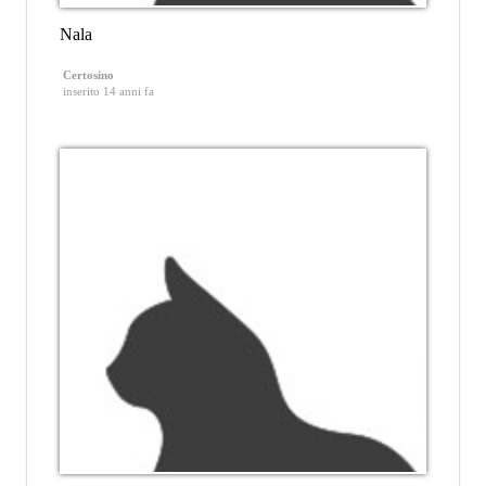
Nala
Certosino
inserito 14 anni fa