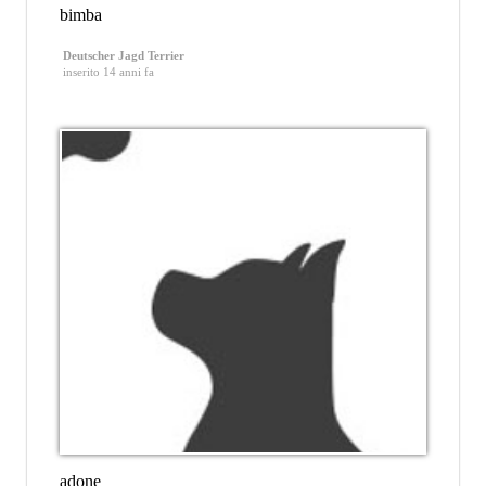
bimba
Deutscher Jagd Terrier
inserito 14 anni fa
adone