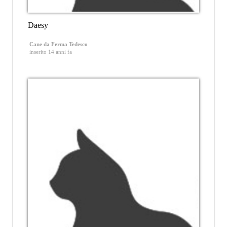
Daesy
Cane da Ferma Tedesco
inserito 14 anni fa