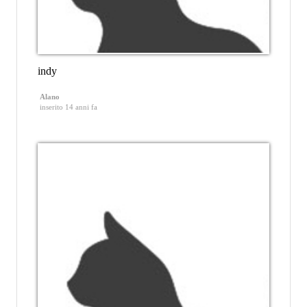
indy
Alano
inserito 14 anni fa