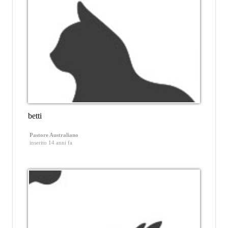
betti
Pastore Australiano
inserito 14 anni fa