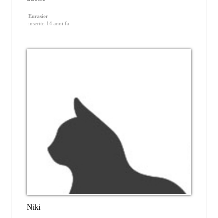
Eurasier
inserito 14 anni fa
Niki