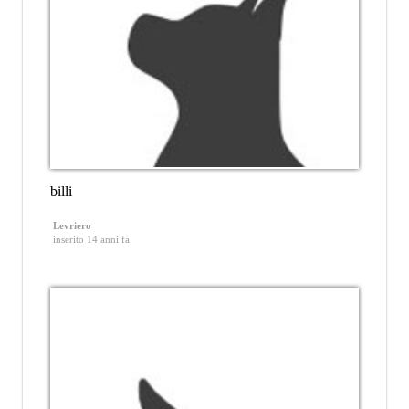
billi
Levriero
inserito 14 anni fa