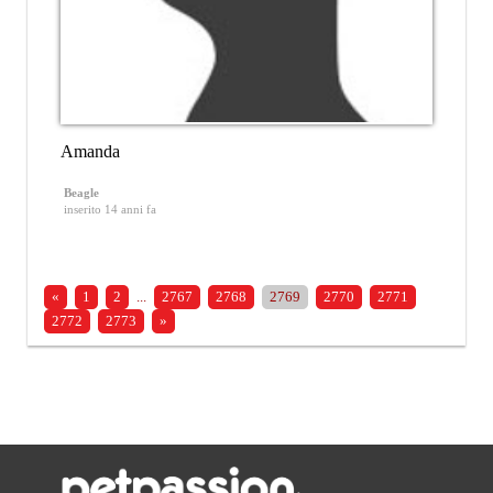
Amanda
Beagle
inserito 14 anni fa
«
1
2
...
2767
2768
2769
2770
2771
2772
2773
»