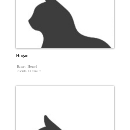
Hogan
Basset- Hound
inserito 14 anni fa