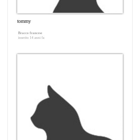
tommy
Bracco francese
inserito 14 anni fa