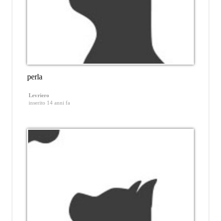
perla
Levriero
inserito 14 anni fa