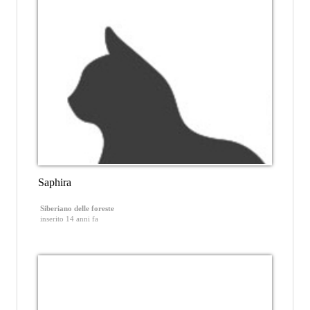
Saphira
Siberiano delle foreste
inserito 14 anni fa