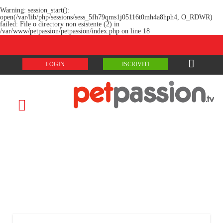
Warning
: session_start():
open(/var/lib/php/sessions/sess_5fh79qms1j05116t0mh4a8hph4, O_RDWR)
failed: File o directory non esistente (2) in
/var/www/petpassion/petpassion/index.php
on line
18
LOGIN
ISCRIVITI