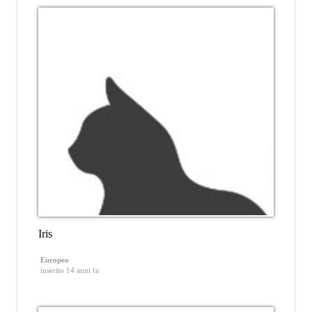
Iris
Europeo
inserito 14 anni fa