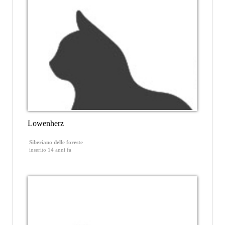
Lowenherz
Siberiano delle foreste
inserito 14 anni fa