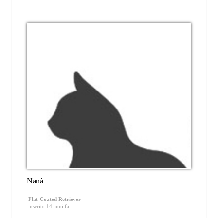
Nanà
Flat-Coated Retriever
inserito 14 anni fa