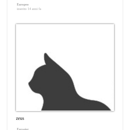
Europeo
inserito 14 anni fa
zeus
Eurasier