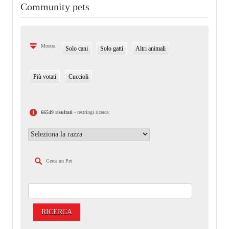
Community pets
Mostra
Solo cani
Solo gatti
Altri animali
Più votati
Cuccioli
66549 risultati
- restringi ricerca:
Cerca un Pet
RICERCA