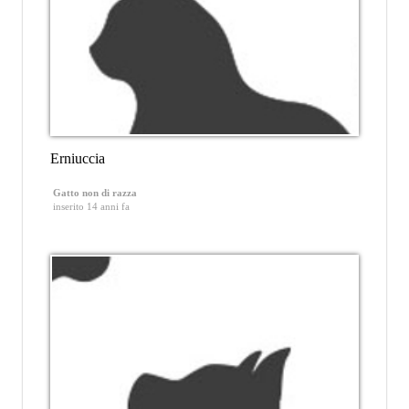
Erniuccia
Gatto non di razza
inserito 14 anni fa