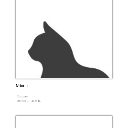
Minou
Europeo
inserito 14 anni fa