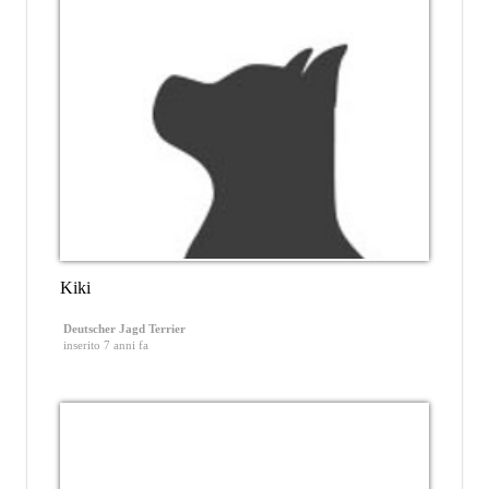
Kiki
Deutscher Jagd Terrier
inserito 7 anni fa