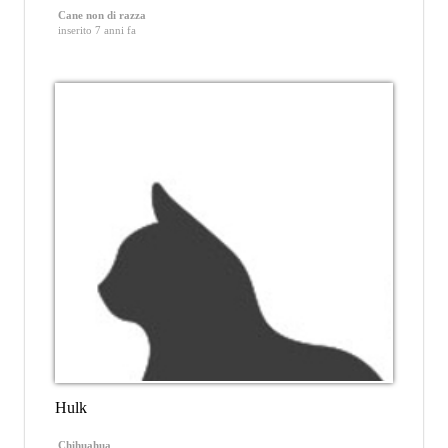
Cane non di razza
inserito 7 anni fa
Hulk
Chihuahua