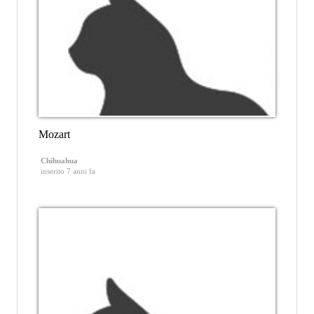
Mozart
Chihuahua
inserito 7 anni fa