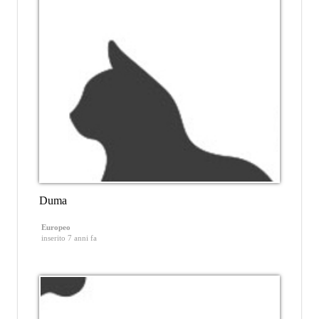
Duma
Europeo
inserito 7 anni fa