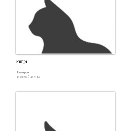
Pimpi
Europeo
inserito 7 anni fa