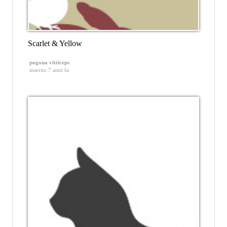
Scarlet & Yellow
pogona vitticeps
inserito 7 anni fa