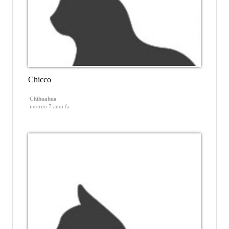
Chicco
Chihuahua
inserito 7 anni fa