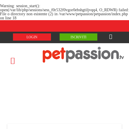
Warning
: session_start():
open(/var/lib/php/sessions/sess_f0r532f0vgor0ebshgtiljvqq4, O_RDWR) failed:
File o directory non esistente (2) in
/var/www/petpassion/petpassion/index.php
on line
18
LOGIN
ISCRIVITI