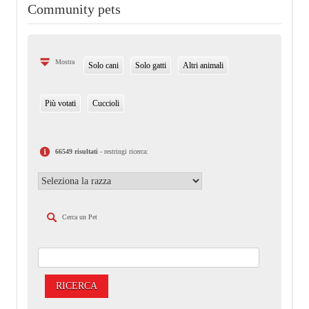
Community pets
Mostra
Solo cani
Solo gatti
Altri animali
Più votati
Cuccioli
66549 risultati
- restringi ricerca:
Cerca un Pet
RICERCA