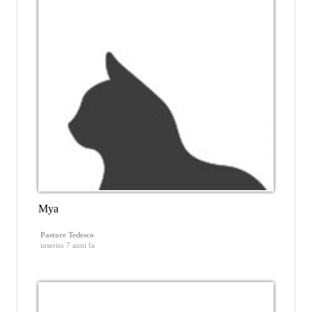
Mya
Pastore Tedesco
inserito 7 anni fa