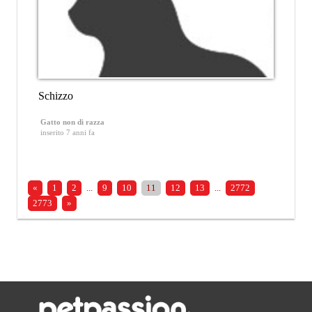
Schizzo
Gatto non di razza
inserito 7 anni fa
«
1
2
...
9
10
11
12
13
...
2772
2773
»