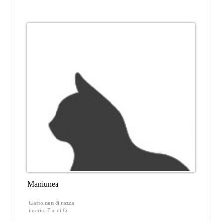
Maniunea
Gatto non di razza
inserito 7 anni fa