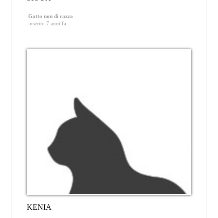
Gatto non di razza
inserito 7 anni fa
KENIA