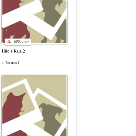
1056 visite
Hilo e Kaia 2
di
Federico2