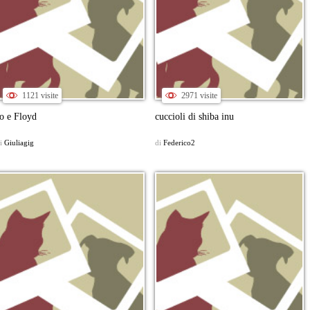
1121 visite
2971 visite
o e Floyd
cuccioli di shiba inu
i
Giuliagig
di
Federico2