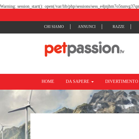
Warning
: session_start(): open(/var/lib/php/sessions/sess_e4jnjhm7o5tunvg37
CHI SIAMO
ANNUNCI
RAZZE
HOME
DA SAPERE
DIVERTIMENT