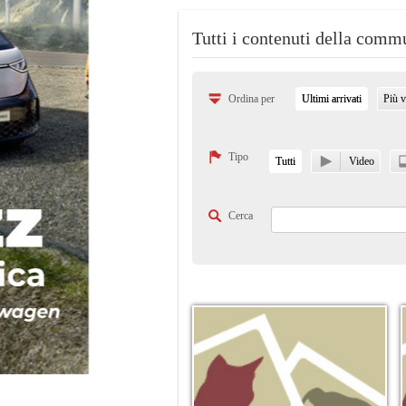
Tutti i contenuti della comm
Ordina per
Ultimi arrivati
Più v
Tipo
Tutti
Video
Cerca