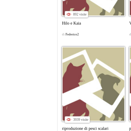
892 visite
Hilo e Kaia
V
di
Federico2
d
3939 visite
riproduzione di pesci scalari
p