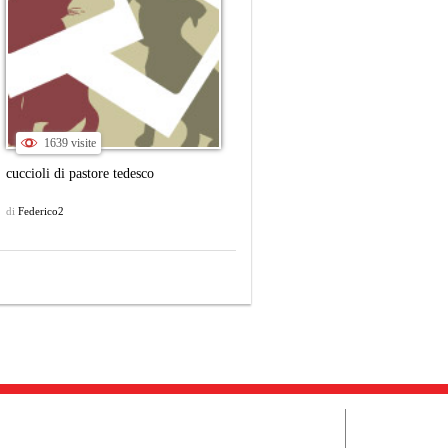
1639 visite
cuccioli di pastore tedesco
di
Federico2