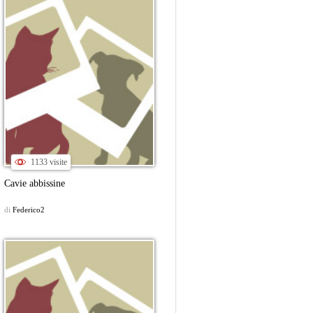
1133 visite
Cavie abbissine
di
Federico2