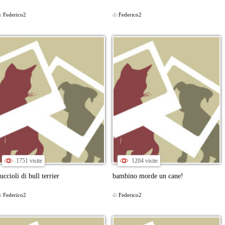
i
Federico2
di
Federico2
1751 visite
1204 visite
uccioli di bull terrier
bambino morde un cane!
i
Federico2
di
Federico2