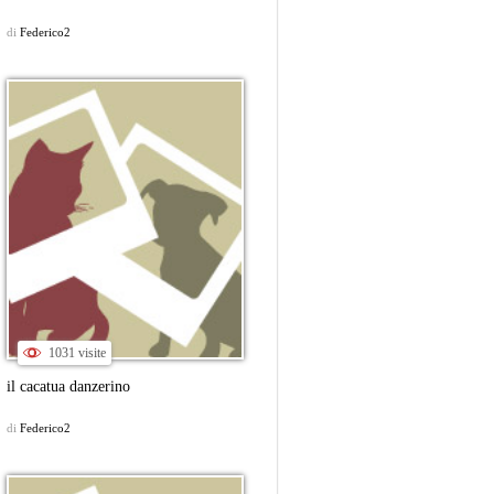
di
Federico2
1031 visite
il cacatua danzerino
di
Federico2