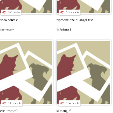
372 visite
1047 visite
ideo contest
riproduzione di angel fish
i
poweruser
di
Federico2
1172 visite
1043 visite
esci tropicali
si mangia!