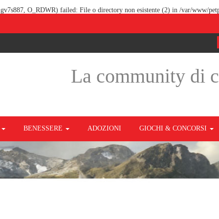
qngv7s887, O_RDWR) failed: File o directory non esistente (2) in
/var/www/petp
La community di 
O
BENESSERE
ADOZIONI
GIOCHI & CONCORSI