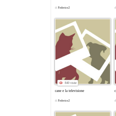
di
Federico2
d
840 visite
cane e la televisione
c
di
Federico2
d