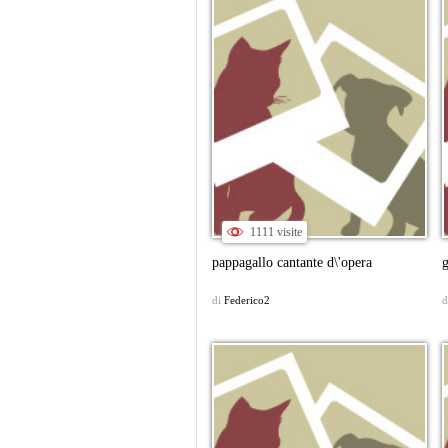
1111 visite
pappagallo cantante d\'opera
g
di
Federico2
d