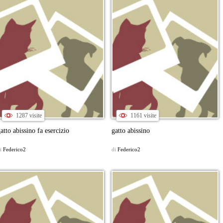
1287 visite
1161 visite
atto abissino fa esercizio
gatto abissino
i
Federico2
di
Federico2