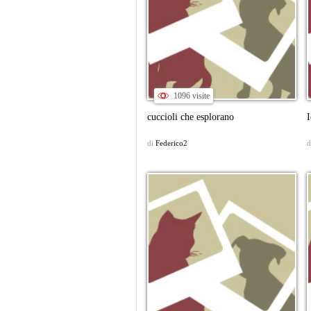
1096 visite
cuccioli che esplorano
I
di
Federico2
d