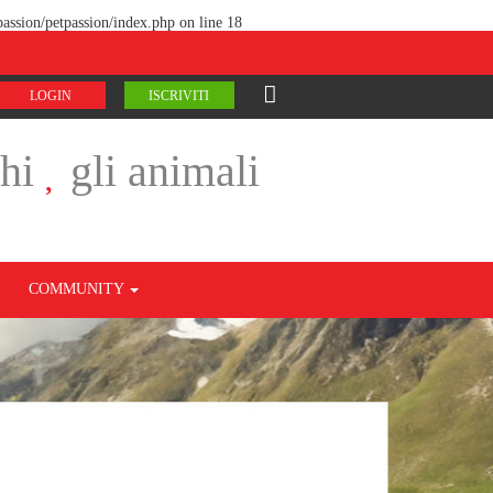
assion/petpassion/index.php
on line
18
LOGIN
ISCRIVITI
chi
gli animali
COMMUNITY