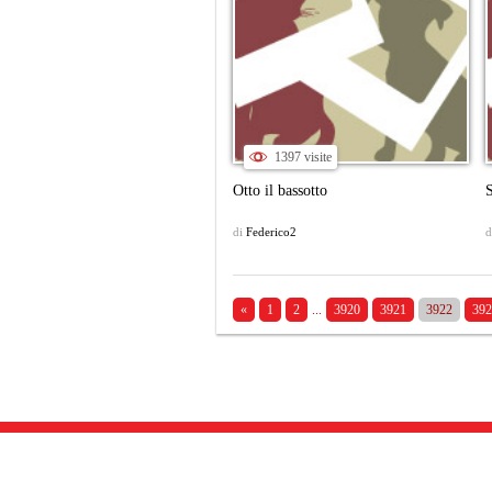
1397 visite
Otto il bassotto
S
di
Federico2
d
«
1
2
...
3920
3921
3922
392