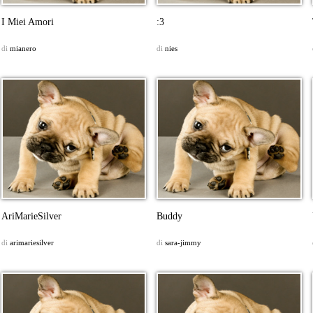
I Miei Amori
:3
di
mianero
di
nies
AriMarieSilver
Buddy
di
arimariesilver
di
sara-jimmy