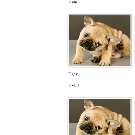
di
ritiz
Ughy
di
vivi1