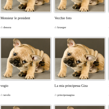
Monsieur le president
Vecchie foto
di
denora
di
krueger
vogio
La mia principessa Giza
di
tavolo
di
principessagiza