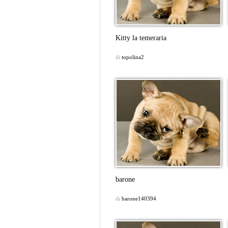
Kitty la temeraria
di
topolina2
barone
di
barone140394