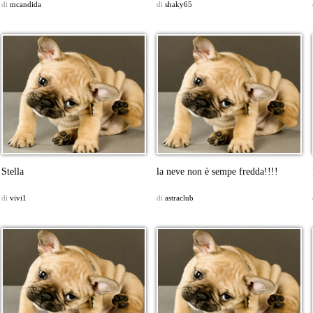
di
mcandida
di
shaky65
Stella
la neve non è sempe fredda!!!!
di
vivi1
di
astraclub