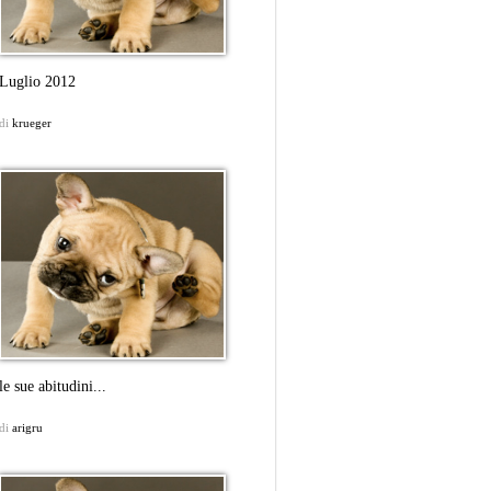
Luglio 2012
di
krueger
le sue abitudini...
di
arigru