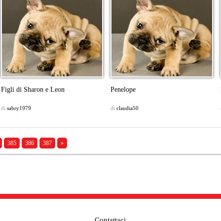
Figli di Sharon e Leon
Penelope
di
sabry1979
di
claudia50
385
386
387
»
Contattaci