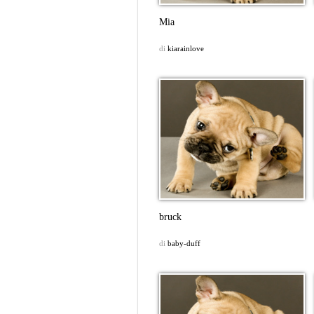
Mia
di
kiarainlove
bruck
di
baby-duff