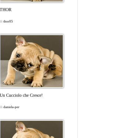
THOR
di
thor05
Un Cucciolo che Cresce!
di
daniela-per