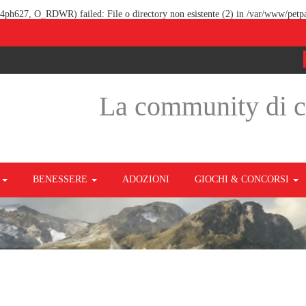
k54ph627, O_RDWR) failed: File o directory non esistente (2) in
/var/www/petpa
La community di 
O
BENESSERE
ADOZIONI
GIOCHI & CONCORSI