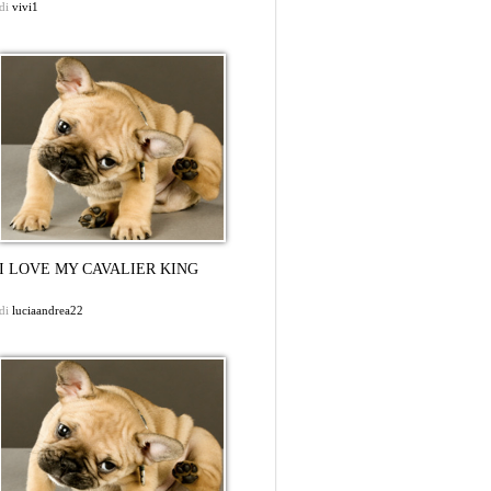
di
vivi1
I LOVE MY CAVALIER KING
di
luciaandrea22