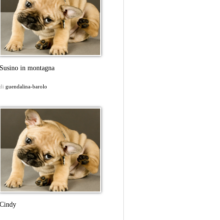
Susino in montagna
di
guendalina-barolo
Cindy