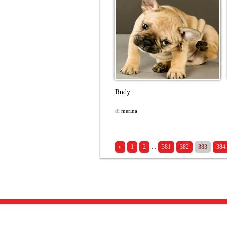
Rudy
di
merina
«
1
2
...
381
382
383
384