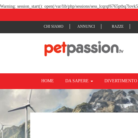
Warning
: session_start(): open(/var/lib/php/sessions/sess_lcqrqf6765ptbq7lov
CHI SIAMO
ANNUNCI
RAZZE
HOME
DA SAPERE
DIVERTIMENT