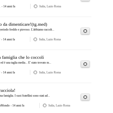
1
- 14 anni fa
Italia, Lazio Roma
o da dimenticare!(tg.med)
 periodo freddo e piovoso. L'abbiamo raccolt...
y
- 14 anni fa
Italia, Lazio Roma
 famiglia che lo coccoli
ed è una taglia media... E' stato trovato m...
y
- 14 anni fa
Italia, Lazio Roma
cucciola!
a famiglia. I suoi fratellini sono stati ad...
toMondo
- 14 anni fa
Italia, Lazio Roma