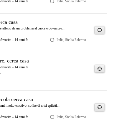
ofavorita
- 14 anni fa
Italia, Sicilia Palermo
erca casa
 affetto da un problema al cuore e dovrà pre...
ofavorita
- 14 anni fa
Italia, Sicilia Palermo
re, cerca casa
ofavorita
- 14 anni fa
o
ccola cerca casa
ni. molto emotivo, soffre di crisi epiletti...
ofavorita
- 14 anni fa
Italia, Sicilia Palermo