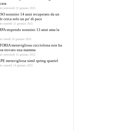
casa
ato mercoledì 22 gennaio 2025
SO nonnino 14 anni recuperato da un
le cerca solo un po' di pace
ato martedì 21 gennaio 2025
PA stupendo nonnino 13 anni ama la
ato lunedì 20 gennaio 2025
TORIA meravigliosa cucciolona non ha
ora trovato una mamma
ato mercoledì 15 gennaio 2025
E meravigliosa simil spring spaniel
ato martedì 14 gennaio 2025