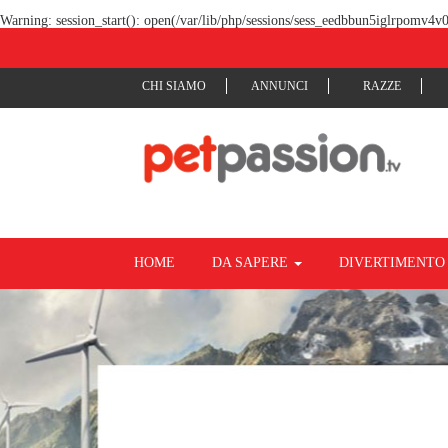
Warning
: session_start(): open(/var/lib/php/sessions/sess_eedbbun5iglrpomv4
CHI SIAMO
ANNUNCI
RAZZE
HOME
DA SAPERE
DIVERTIMENT