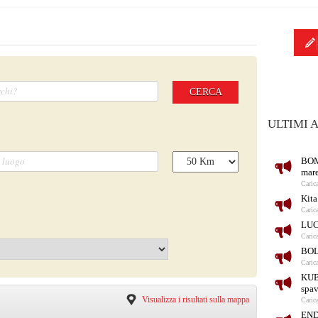
CERCA
ULTIMI 
BOM
mare
Caric
Kita
Caric
LUC
Caric
BOL
Caric
KUBR
spav
Visualizza i risultati sulla mappa
Caric
ENDO