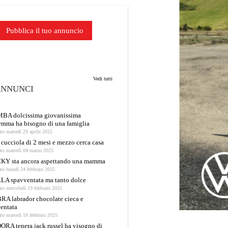
Pubblica il tuo annuncio
Vedi tutti
ANNUNCI
BA dolcissima giovanissima
mma ha bisogno di una famiglia
ato martedì 29 aprile 2025
 cucciola di 2 mesi e mezzo cerca casa
ato martedì 04 marzo 2025
KY sta ancora aspettando una mamma
ato lunedì 24 febbraio 2025
LA spavventata ma tanto dolce
ato mercoledì 19 febbraio 2025
A labrador chocolate cieca e
entata
ato martedì 18 febbraio 2025
RA tenera jack russel ha visogno di