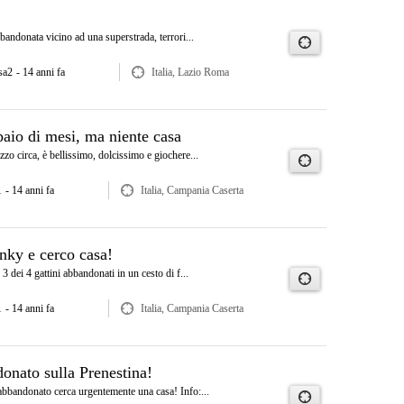
bandonata vicino ad una superstrada, terrori...
sa2
- 14 anni fa
Italia, Lazio Roma
aio di mesi, ma niente casa
o circa, è bellissimo, dolcissimo e giochere...
1
- 14 anni fa
Italia, Campania Caserta
nky e cerco casa!
 dei 4 gattini abbandonati in un cesto di f...
1
- 14 anni fa
Italia, Campania Caserta
nato sulla Prenestina!
bbandonato cerca urgentemente una casa! Info:...