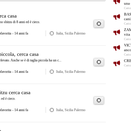
una 
Caric
BAS
rca casa
cani
no shitzu di 8 anni ed è cieco.
Caric
ZAM
ofavorita
- 14 anni fa
Italia, Sicilia Palermo
vita
Caric
VIC
anc
piccola, cerca casa
Caric
levato. Anche se è di taglia piccola ha un c...
CREP
Caric
ofavorita
- 14 anni fa
Italia, Sicilia Palermo
itzu cerca casa
 ed è cieco.
ofavorita
- 14 anni fa
Italia, Sicilia Palermo
a