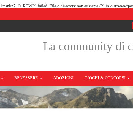
v01msnkn7, O_RDWR) failed: File o directory non esistente (2) in
/var/www/pet
La community di 
O
BENESSERE
ADOZIONI
GIOCHI & CONCORSI